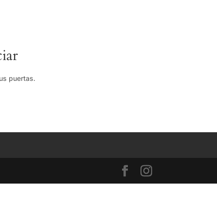
iar
us puertas.