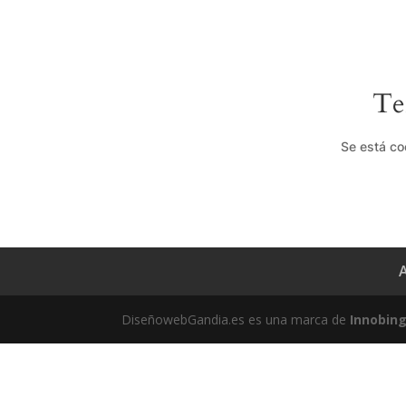
Te
Se está co
A
DiseñowebGandia.es es una marca de
Innobin