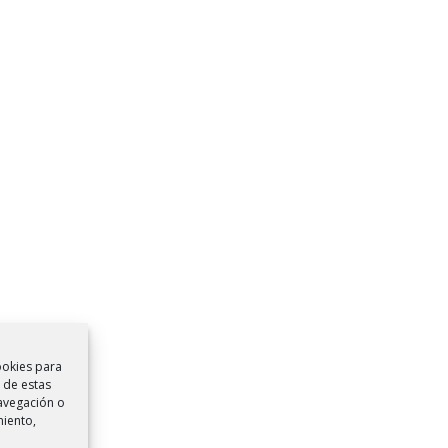
ookies para
 de estas
avegación o
miento,