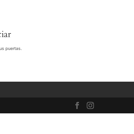
iar
us puertas.