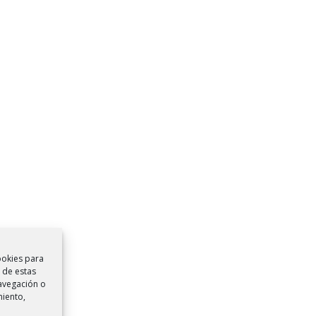
ookies para
 de estas
avegación o
miento,