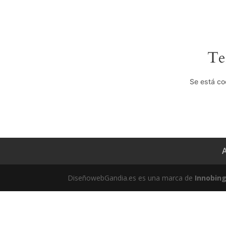
Te
Se está co
A
DiseñowebGandia.es es una marca de
Innobin